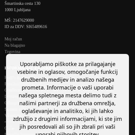
Šmartinska cesta 130
1000 Ljubljana
MŠ: 2147629000
ID za DDV: SI65489616
Moj račun
Na blagajno
Trgovina
Uporabljamo piškotke za prilagajanje
INFORMACIJE ZA STRANKE
vsebine in oglasov, omogočanje funkcij
Pogoji poslovanja
družbenih medijev in analizo našega
Pravilnik o zasebnosti
prometa. Informacije o vaši uporabi
O piškotkih
našega spletnega mesta delimo tudi z
Dostava in plačilo
našimi partnerji za družbena omrežja,
Odstop od pogodbe/ preklic naročila
Spletno reševanje sporov
oglaševanje in analitiko, ki jih lahko
Vklopi razum, zahtevaj račun
združijo z drugimi informacijami, ki ste jim
────────────
jih posredovali ali so jih zbrali pri vaši
O nas
uporabi njihovih storitev.
Lokacije trgovine