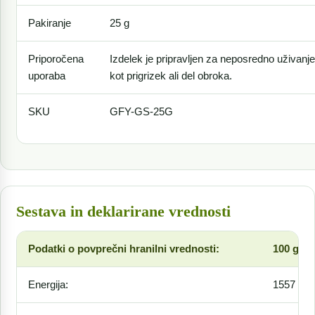
Pakiranje
25 g
Priporočena
Izdelek je pripravljen za neposredno uživanje
uporaba
kot prigrizek ali del obroka.
SKU
GFY-GS-25G
Sestava in deklarirane vrednosti
Podatki o povprečni hranilni vrednosti:
100 g
Energija:
1557 kJ/