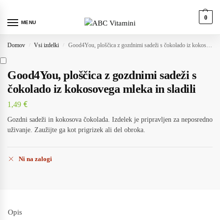
0
MENU
Domov
Vsi izdelki
Good4You, ploščica z gozdnimi sadeži s čokolado iz kokosovega mleka in sladili
/
/
Good4You, ploščica z gozdnimi sadeži s
čokolado iz kokosovega mleka in sladili
€
1,49
Gozdni sadeži in kokosova čokolada. Izdelek je pripravljen za neposredno
uživanje. Zaužijte ga kot prigrizek ali del obroka.
Ni na zalogi
Opis