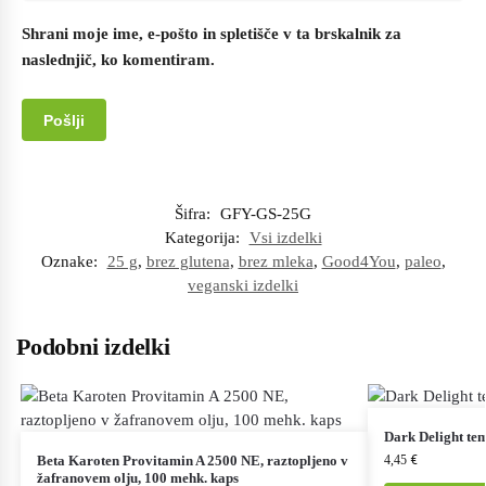
Shrani moje ime, e-pošto in spletišče v ta brskalnik za
naslednjič, ko komentiram.
Šifra:
GFY-GS-25G
Kategorija:
Vsi izdelki
Oznake:
25 g
,
brez glutena
,
brez mleka
,
Good4You
,
paleo
,
veganski izdelki
Podobni izdelki
Dark Delight tem
Beta Karoten Provitamin A 2500 NE, raztopljeno v
4,45
€
žafranovem olju, 100 mehk. kaps