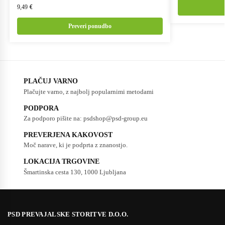
9,49
€
Preveri ponudbo
PLAČUJ VARNO
Plačujte varno, z najbolj popularnimi metodami
PODPORA
Za podporo pišite na: psdshop@psd-group.eu
PREVERJENA KAKOVOST
Moč narave, ki je podprta z znanostjo.
LOKACIJA TRGOVINE
Šmartinska cesta 130, 1000 Ljubljana
PSD PREVAJALSKE STORITVE D.O.O.