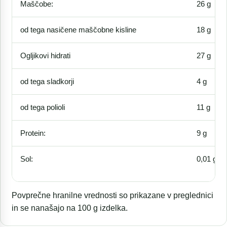
Maščobe:
26 g
od tega nasičene maščobne kisline
18 g
Ogljikovi hidrati
27 g
od tega sladkorji
4 g
od tega polioli
11 g
Protein:
9 g
Sol:
0,01 g
Povprečne hranilne vrednosti so prikazane v preglednici
in se nanašajo na 100 g izdelka.