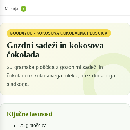
Mnenja
0
GOOD4YOU · KOKOSOVA ČOKOLADNA PLOŠČICA
Gozdni sadeži in kokosova
čokolada
25-gramska ploščica z gozdnimi sadeži in
čokolado iz kokosovega mleka, brez dodanega
sladkorja.
Ključne lastnosti
25 g ploščica