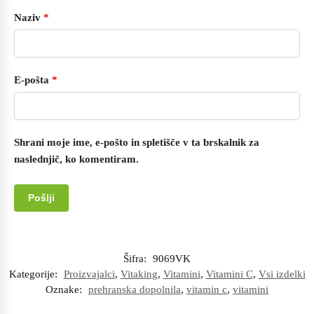
Naziv
*
E-pošta
*
Shrani moje ime, e-pošto in spletišče v ta brskalnik za
naslednjič, ko komentiram.
Šifra:
9069VK
Kategorije:
Proizvajalci
,
Vitaking
,
Vitamini
,
Vitamini C
,
Vsi izdelki
Oznake:
prehranska dopolnila
,
vitamin c
,
vitamini