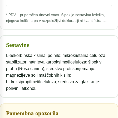
* PDV – priporočen dnevni vnos. Šipek je sestavina izdelka,
njegova količina pa v razpoložljivi deklaraciji ni kvantificirana.
Sestavine
L-askorbinska kislina; polnilo: mikrokristalna celuloza;
stabilizator: natrijeva karboksimetilceluloza; šipek v
prahu (Rosa canina); sredstvo proti sprijemanju:
magnezijeve soli maščobnih kislin;
hidroksipropilmetilceluloza; sredstvo za glaziranje:
polivinil alkohol.
Pomembna opozorila