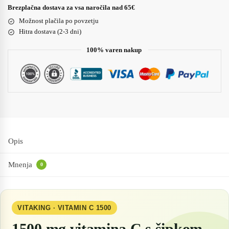
Brezplačna dostava za vsa naročila nad 65€
Možnost plačila po povzetju
Hitra dostava (2-3 dni)
100% varen nakup
Opis
Mnenja
0
VITAKING · VITAMIN C 1500
1500 mg vitamina C s šipkom