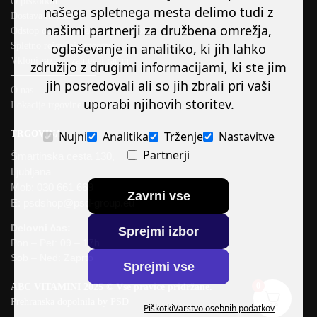
O piškotkih
našega spletnega mesta delimo tudi z
Dostava in plačilo
našimi partnerji za družbena omrežja,
Odstop od pogodbe/ preklic naročila
Spletno reševanje sporov
oglaševanje in analitiko, ki jih lahko
Vklopi razum, zahtevaj račun
združijo z drugimi informacijami, ki ste jim
────────────
jih posredovali ali so jih zbrali pri vaši
O nas
uporabi njihovih storitev.
Lokacije trgovine
TRGOVINA
Nujni
Analitika
Trženje
Nastavitve
Partnerji
Šmartinska cesta 130,
Ljubljana
Mob: 030 661 669
Zavrni vse
E: psdshop@psd-group.eu
Delovni čas:
Sprejmi izbor
Pon – Pet: 09 – 17h
Sob – Ned: Zaprto
Sprejmi vse
0
ABC VITAMINI 2025 © Vse pravice pridržane.
Prehranska dopolnila by PSD
Piškotki
Varstvo osebnih podatkov