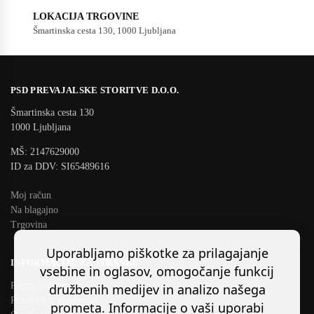
LOKACIJA TRGOVINE
Šmartinska cesta 130, 1000 Ljubljana
PSD PREVAJALSKE STORITVE D.O.O.
Šmartinska cesta 130
1000 Ljubljana
MŠ: 2147629000
ID za DDV: SI65489616
Moj račun
Na blagajno
Trgovina
Uporabljamo piškotke za prilagajanje
INFORMACIJE ZA STRANKE
vsebine in oglasov, omogočanje funkcij
Pogoji poslovanja
družbenih medijev in analizo našega
Pravilnik o zasebnosti
prometa. Informacije o vaši uporabi