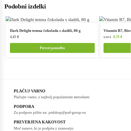
Podobni izdelki
Dark Delight temna čokolada s sladili, 80 g
Vitamin B7, Biot
4,45
€
8,79
€
9,99
€
Preveri ponudbo
PLAČUJ VARNO
Plačujte varno, z najbolj popularnimi metodami
PODPORA
Za podporo pišite na: psdshop@psd-group.eu
PREVERJENA KAKOVOST
Moč narave, ki je podprta z znanostjo.