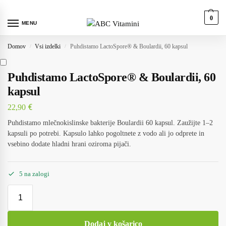
0
MENU
Domov
Vsi izdelki
Puhdistamo LactoSpore® & Boulardii, 60 kapsul
/
/
Puhdistamo LactoSpore® & Boulardii, 60
kapsul
€
22,90
Puhdistamo mlečnokislinske bakterije Boulardii 60 kapsul. Zaužijte 1–2
kapsuli po potrebi. Kapsulo lahko pogoltnete z vodo ali jo odprete in
vsebino dodate hladni hrani oziroma pijači.
5 na zalogi
Dodaj v košarico