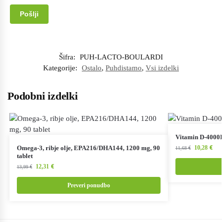
Šifra:
PUH-LACTO-BOULARDI
Kategorije:
Ostalo
,
Puhdistamo
,
Vsi izdelki
Podobni izdelki
Vitamin D-4000I
Omega-3, ribje olje, EPA216/DHA144, 1200 mg, 90
10,28
€
11,68
€
tablet
12,31
€
13,99
€
Preveri ponudbo