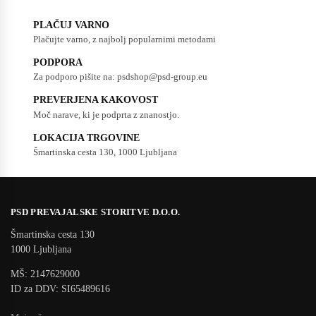
PLAČUJ VARNO
Plačujte varno, z najbolj popularnimi metodami
PODPORA
Za podporo pišite na: psdshop@psd-group.eu
PREVERJENA KAKOVOST
Moč narave, ki je podprta z znanostjo.
LOKACIJA TRGOVINE
Šmartinska cesta 130, 1000 Ljubljana
PSD PREVAJALSKE STORITVE D.O.O.
Šmartinska cesta 130
1000 Ljubljana
MŠ: 2147629000
ID za DDV: SI65489616