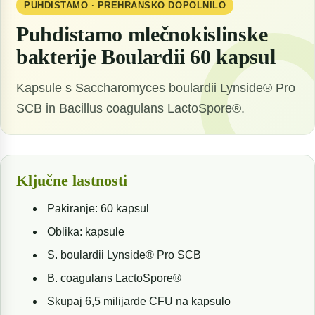
PUHDISTAMO · PREHRANSKO DOPOLNILO
Puhdistamo mlečnokislinske
bakterije Boulardii 60 kapsul
Kapsule s Saccharomyces boulardii Lynside® Pro
SCB in Bacillus coagulans LactoSpore®.
Ključne lastnosti
Pakiranje: 60 kapsul
Oblika: kapsule
S. boulardii Lynside® Pro SCB
B. coagulans LactoSpore®
Skupaj 6,5 milijarde CFU na kapsulo