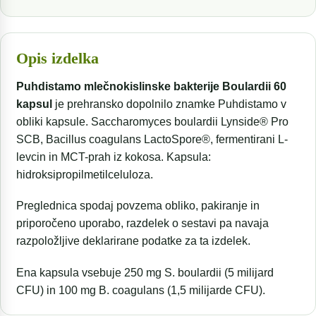
Opis izdelka
Puhdistamo mlečnokislinske bakterije Boulardii 60
kapsul
je prehransko dopolnilo znamke Puhdistamo v
obliki kapsule. Saccharomyces boulardii Lynside® Pro
SCB, Bacillus coagulans LactoSpore®, fermentirani L-
levcin in MCT-prah iz kokosa. Kapsula:
hidroksipropilmetilceluloza.
Preglednica spodaj povzema obliko, pakiranje in
priporočeno uporabo, razdelek o sestavi pa navaja
razpoložljive deklarirane podatke za ta izdelek.
Ena kapsula vsebuje 250 mg S. boulardii (5 milijard
CFU) in 100 mg B. coagulans (1,5 milijarde CFU).