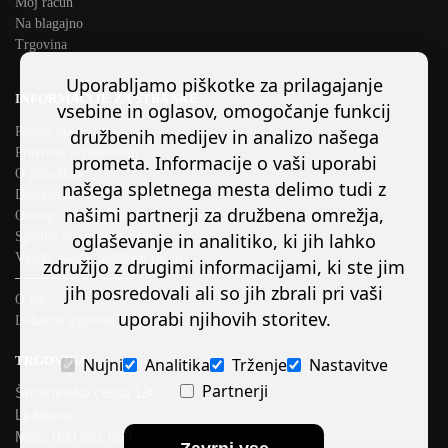
Moj račun
Na blagajno
Trgovina
Uporabljamo piškotke za prilagajanje
INFORMACIJE ZA STRANKE
vsebine in oglasov, omogočanje funkcij
Pogoji poslovanja
družbenih medijev in analizo našega
Pravilnik o zasebnosti
prometa. Informacije o vaši uporabi
O piškotkih
našega spletnega mesta delimo tudi z
Dostava in plačilo
našimi partnerji za družbena omrežja,
Odstop od pogodbe/ preklic naročila
Spletno reševanje sporov
oglaševanje in analitiko, ki jih lahko
Vklopi razum, zahtevaj račun
združijo z drugimi informacijami, ki ste jim
────────────
jih posredovali ali so jih zbrali pri vaši
O nas
uporabi njihovih storitev.
Lokacije trgovine
TRGOVINA
Nujni
Analitika
Trženje
Nastavitve
Partnerji
Šmartinska cesta 130,
Ljubljana
Mob: 030 661 669