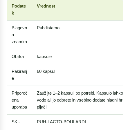
Podate
Vrednost
k
Blagovn
Puhdistamo
a
znamka
Oblika
kapsule
Pakiranj
60 kapsul
e
Priporoč
Zaužijte 1–2 kapsuli po potrebi. Kapsulo lahko po
ena
vodo ali jo odprete in vsebino dodate hladni hrani
uporaba
pijači.
SKU
PUH-LACTO-BOULARDI