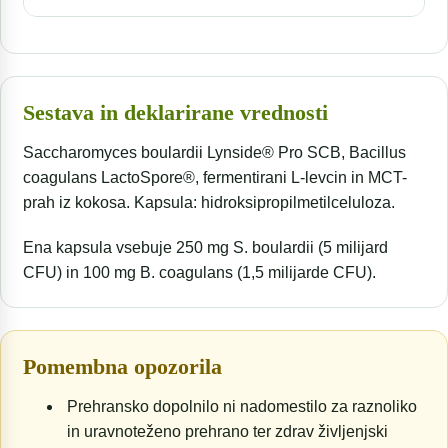
Sestava in deklarirane vrednosti
Saccharomyces boulardii Lynside® Pro SCB, Bacillus
coagulans LactoSpore®, fermentirani L-levcin in MCT-
prah iz kokosa. Kapsula: hidroksipropilmetilceluloza.
Ena kapsula vsebuje 250 mg S. boulardii (5 milijard
CFU) in 100 mg B. coagulans (1,5 milijarde CFU).
Pomembna opozorila
Prehransko dopolnilo ni nadomestilo za raznoliko
in uravnoteženo prehrano ter zdrav življenjski