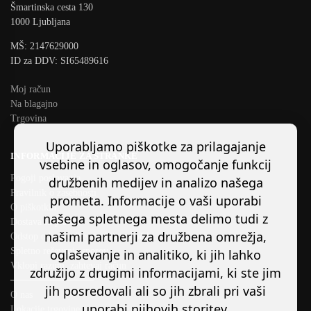
Šmartinska cesta 130
1000 Ljubljana
MŠ: 2147629000
ID za DDV: SI65489616
Moj račun
Na blagajno
Trgovina
Uporabljamo piškotke za prilagajanje
INFORMACIJE ZA STRANKE
vsebine in oglasov, omogočanje funkcij
Pogoji poslovanja
družbenih medijev in analizo našega
Pravilnik o zasebnosti
prometa. Informacije o vaši uporabi
O piškotkih
našega spletnega mesta delimo tudi z
Dostava in plačilo
našimi partnerji za družbena omrežja,
Odstop od pogodbe/ preklic naročila
Spletno reševanje sporov
oglaševanje in analitiko, ki jih lahko
Vklopi razum, zahtevaj račun
združijo z drugimi informacijami, ki ste jim
────────────
jih posredovali ali so jih zbrali pri vaši
O nas
uporabi njihovih storitev.
Lokacije trgovine