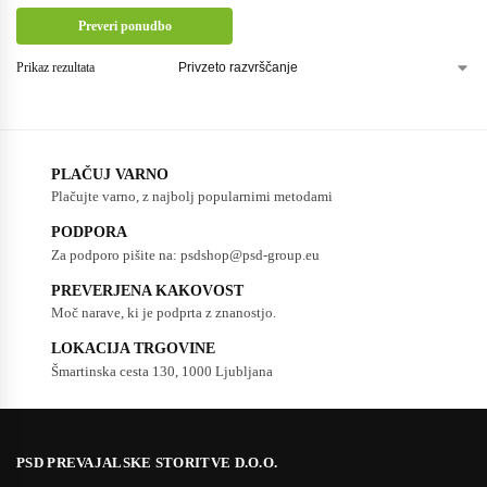
Preveri ponudbo
Prikaz rezultata
PLAČUJ VARNO
Plačujte varno, z najbolj popularnimi metodami
PODPORA
Za podporo pišite na: psdshop@psd-group.eu
PREVERJENA KAKOVOST
Moč narave, ki je podprta z znanostjo.
LOKACIJA TRGOVINE
Šmartinska cesta 130, 1000 Ljubljana
PSD PREVAJALSKE STORITVE D.O.O.