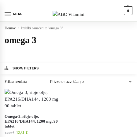
0
MENU
Domov
Izdelki označeni z “omega 3”
/
omega 3
SHOW FILTERS
Prikaz rezultata
Omega-3, ribje olje,
EPA216/DHA144, 1200 mg, 90
tablet
12,31
€
13,99
€